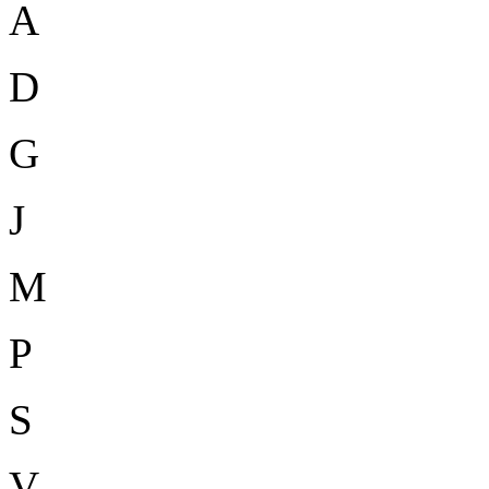
A
D
G
J
M
P
S
V