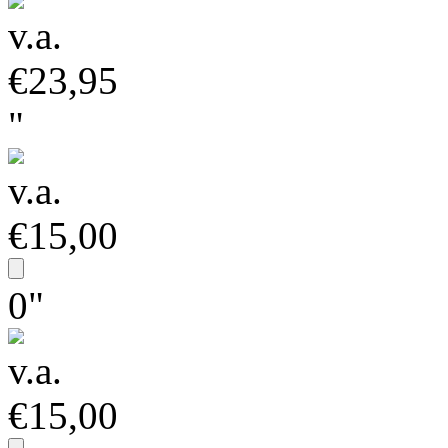
v.a.
€23,95
"
v.a.
€15,00
0"
v.a.
€15,00