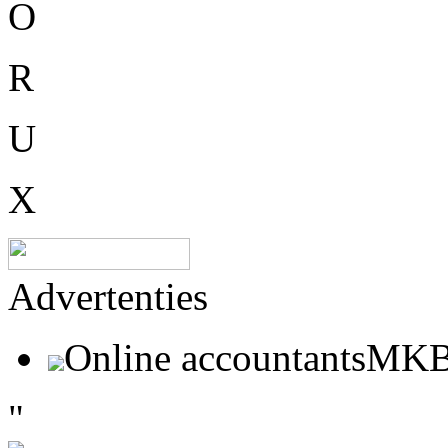
O
R
U
X
Advertenties
Online accountantsMK
"