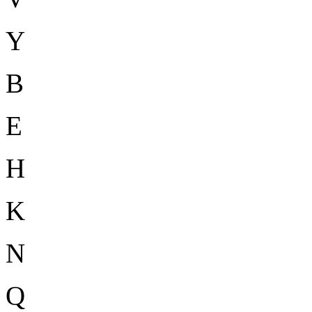
Y
B
E
H
K
N
Q