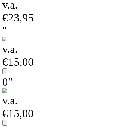
v.a.
€23,95
"
v.a.
€15,00
0"
v.a.
€15,00